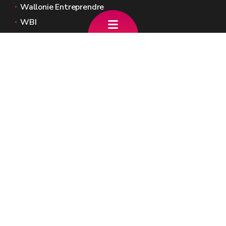
Wallonie Entreprendre
WBI
Agence Fonds social européen
Kohesio
Sites généraux de la Wallonie
Wallonie.be
Gouvernement wallon
Service public de Wallonie
Wallex
Géoportail
Jobs
Nous contacter