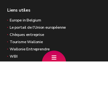
Liens utiles
Europe in Belgium
Le portail de l'Union européenne
Chèques entreprise
Tourisme Wallonie
Wallonie Entreprendre
WBI
Agence Fonds social européen
Kohesio
Sites généraux de la Wallonie
Wallonie.be
Gouvernement wallon