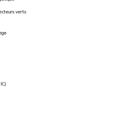
ecteurs verts
ège
TIC)