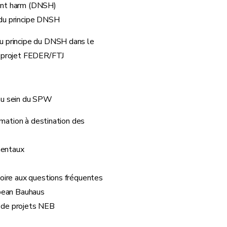
cant harm (DNSH)
du principe DNSH
u principe du DNSH dans le
n projet FEDER/FTJ
au sein du SPW
rmation à destination des
mentaux
ire aux questions fréquentes
ean Bauhaus
de projets NEB