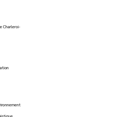
 Charleroi-
ation
vironnement
istique