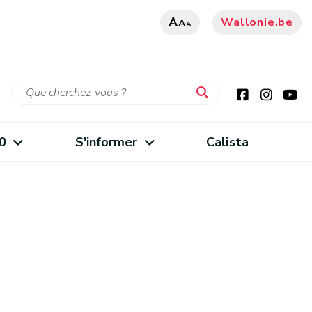
A
Wallonie.be
A
A
0
S'informer
Calista