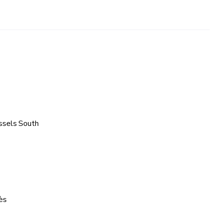
ussels South
ès