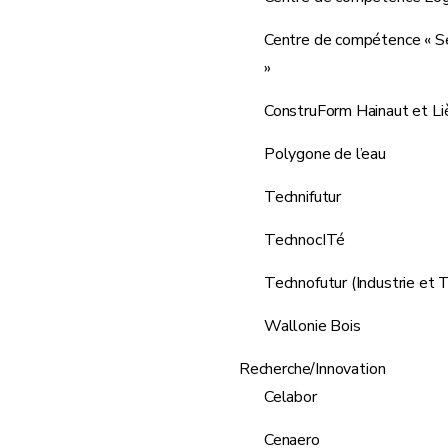
Centre de compétence « S
»
ConstruForm Hainaut et Li
Polygone de l’eau
Technifutur
TechnocITé
Technofutur (Industrie et 
Wallonie Bois
Recherche/Innovation
Celabor
Cenaero