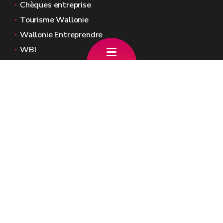
Chèques entreprise
Tourisme Wallonie
Wallonie Entreprendre
WBI
Agence Fonds social européen
Kohesio
Sites généraux de la Wallonie
Wallonie.be
Gouvernement wallon
Service public de Wallonie
Wallex
Géoportail
Jobs