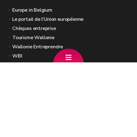
Europe in Belgium
Le portail de l'Union européenne
Chèques entreprise
Tourisme Wallonie
Wallonie Entreprendre
WBI
Agence Fonds social européen
Kohesio
Sites généraux de la Wallonie
Wallonie.be
Gouvernement wallon
Service public de Wallonie
Wallex