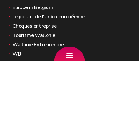
Europe in Belgium
Le portail de l'Union européenne
Chèques entreprise
Tourisme Wallonie
Wallonie Entreprendre
WBI
Agence Fonds social européen
Kohesio
Sites généraux de la Wallonie
Wallonie.be
Gouvernement wallon
Service public de Wallonie
Wallex