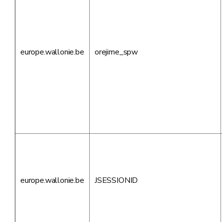
europe.wallonie.be
orejime_spw
europe.wallonie.be
JSESSIONID