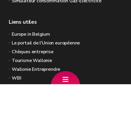
Simulateur consommation Gaz-Electricité
Liens utiles
Europe in Belgium
Le portail de l'Union européenne
Chèques entreprise
Tourisme Wallonie
Wallonie Entreprendre
WBI
Agence Fonds social européen
Kohesio
Sites généraux de la Wallonie
Wallonie.be