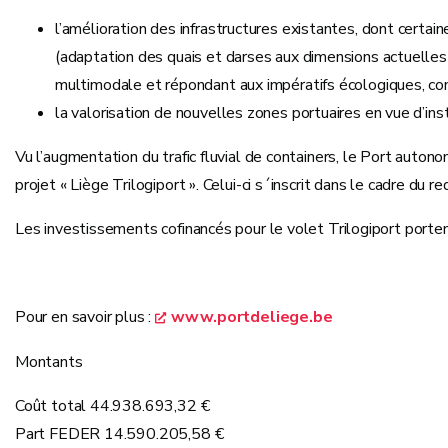
l’amélioration des infrastructures existantes, dont certai
(adaptation des quais et darses aux dimensions actuelles
multimodale et répondant aux impératifs écologiques, conn
la valorisation de nouvelles zones portuaires en vue d’ins
Vu l’augmentation du trafic fluvial de containers, le Port auton
projet « Liège Trilogiport ». Celui-ci s´inscrit dans le cadre du
Les investissements cofinancés pour le volet Trilogiport porten
Pour en savoir plus :
www.portdeliege.be
Montants
Coût total 44.938.693,32 €
Part FEDER 14.590.205,58 €