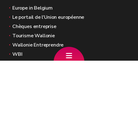
Europe in Belgium
Le portail de l'Union européenne
Chèques entreprise
Tourisme Wallonie
Wallonie Entreprendre
WBI
Agence Fonds social européen
Kohesio
Sites généraux de la Wallonie
Wallonie.be
Gouvernement wallon
Service public de Wallonie
Wallex