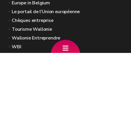
Europe in Belgium
Le portail de l'Union européenne
Chèques entreprise
Tourisme Wallonie
Wallonie Entreprendre
WBI
Agence Fonds social européen
Kohesio
Sites généraux de la Wallonie
Wallonie.be
Gouvernement wallon
Service public de Wallonie
Wallex