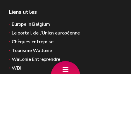
Liens utiles
Europe in Belgium
Le portail de l'Union européenne
Chèques entreprise
Tourisme Wallonie
Wallonie Entreprendre
WBI
Agence Fonds social européen
Kohesio
Sites généraux de la Wallonie
Wallonie.be
Gouvernement wallon